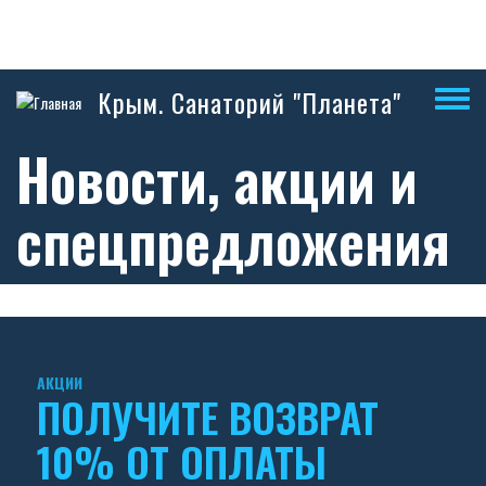
Перейти
Крым. Санаторий "Планета"
к
основному
Новости, акции и
содержанию
спецпредложения
АКЦИИ
ПОЛУЧИТЕ ВОЗВРАТ
10% ОТ ОПЛАТЫ