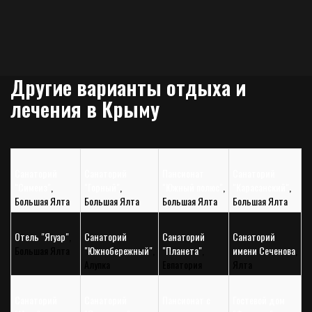
Другие варианты отдыха и
лечения в Крыму
Санаторий
Санаторий
Пансионат
Санаторий
"Симеиз"
,
"Горный"
,
"Южный полюс"
,
"Карасанский"
,
Большая Ялта
Большая Ялта
Большая Ялта
Большая Ялта
Отель "Ягуар"
,
Санаторий
Санаторий
Санаторий
Большая Ялта
"Южнобережный"
,
"Планета"
,
имени Сеченова
,
Алупка
Евпатория
Ялта
Санаторий
Санаторий
Пансионат с
Гостевой дом